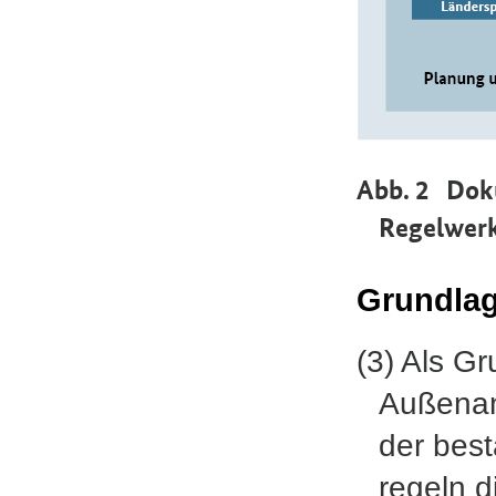
Abb. 2 Dok
Regelwer
Grundla
(3) Als G
Außenan
der bes
regeln 